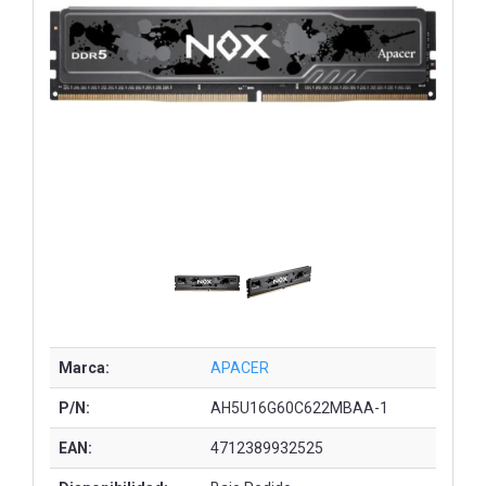
Marca:
APACER
P/N:
AH5U16G60C622MBAA-1
EAN:
4712389932525