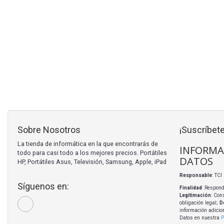
Sobre Nosotros
¡Suscríbete
La tienda de informática en la que encontrarás de
INFORMA
todo para casi todo a los mejores precios. Portátiles
DATOS
HP, Portátiles Asus, Televisión, Samsung, Apple, iPad
Responsable
: TC
Síguenos en:
Finalidad
: Respond
Legitimación
: Con
obligación legal;
D
información adicio
Datos en nuestra
P