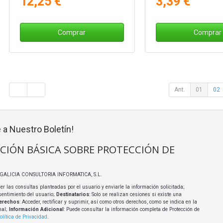
12,25 €
3,39 €
Comprar
Comprar
Ant.
01
02
 a Nuestro Boletín!
CIÓN BÁSICA SOBRE PROTECCIÓN DE
I GALICIA CONSULTORIA INFORMATICA, S.L.
er las consultas planteadas por el usuario y enviarle la información solicitada;
sentimiento del usuario;
Destinatarios
: Solo se realizan cesiones si existe una
erechos
: Acceder, rectificar y suprimir, así como otros derechos, como se indica en la
nal;
Información Adicional
: Puede consultar la información completa de Protección de
olítica de Privacidad
.