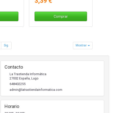
3,39 €
Comprar
Sig.
Mostrar
Contacto
La Trastienda Informática
27002
España
,
Lugo
648402255
admin@latrastiendainformatica.com
Horario