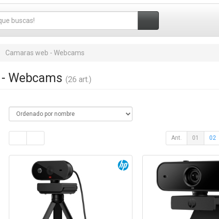
Camaras web - Webcams
 - Webcams
(26 art.)
Ant.
01
02