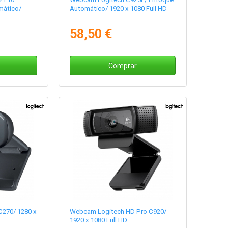
mático/
Automático/ 1920 x 1080 Full HD
58,50 €
Comprar
270/ 1280 x
Webcam Logitech HD Pro C920/
1920 x 1080 Full HD