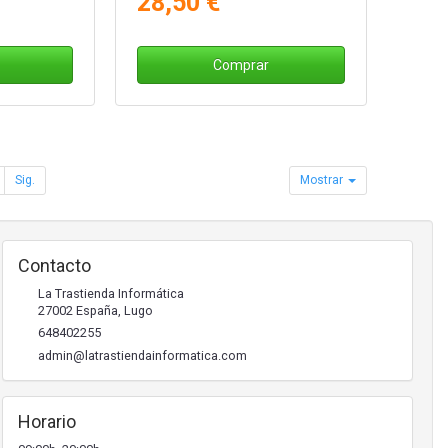
28,50 €
Comprar
Sig.
Mostrar
Contacto
La Trastienda Informática
27002
España
,
Lugo
648402255
admin@latrastiendainformatica.com
Horario