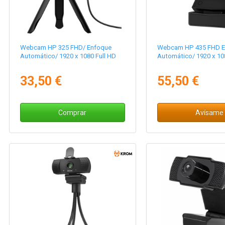
Webcam HP 325 FHD/ Enfoque
Webcam HP 435 FHD E
Automático/ 1920 x 1080 Full HD
Automático/ 1920 x 10
33,50 €
55,50 €
Comprar
Avísame