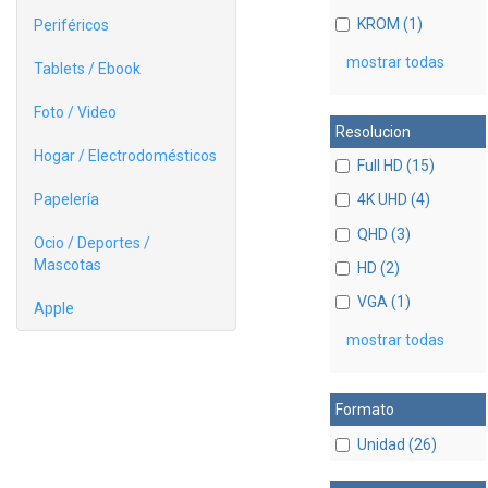
KROM (1)
Periféricos
mostrar todas
Tablets / Ebook
Foto / Video
Resolucion
Hogar / Electrodomésticos
Full HD (15)
Papelería
4K UHD (4)
QHD (3)
Ocio / Deportes /
Mascotas
HD (2)
VGA (1)
Apple
mostrar todas
Formato
Unidad (26)