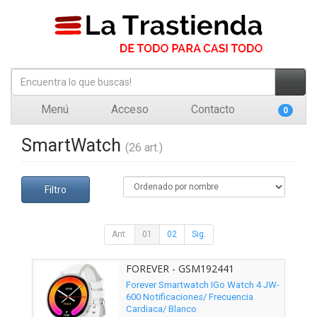
Menú
Acceso
Contacto
0
SmartWatch
(26 art.)
Filtro
Ant.
01
02
Sig.
FOREVER - GSM192441
Forever Smartwatch IGo Watch 4 JW-
600 Notificaciones/ Frecuencia
Cardiaca/ Blanco