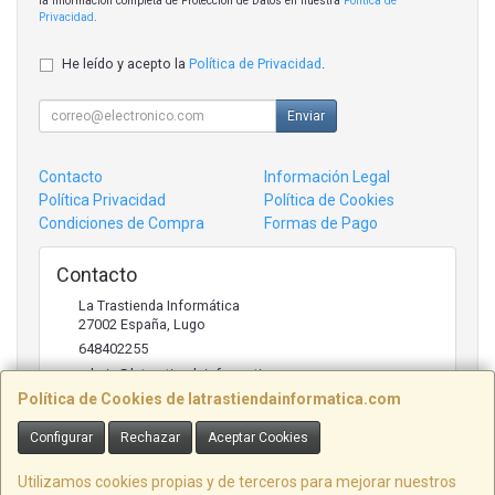
la información completa de Protección de Datos en nuestra
Política de
Privacidad
.
He leído y acepto la
Política de Privacidad
.
Enviar
Contacto
Información Legal
Política Privacidad
Política de Cookies
Condiciones de Compra
Formas de Pago
Contacto
La Trastienda Informática
27002
España
,
Lugo
648402255
admin@latrastiendainformatica.com
Política de Cookies de latrastiendainformatica.com
Configurar
Rechazar
Aceptar Cookies
Horario
09:00h -20:00h
Utilizamos cookies propias y de terceros para mejorar nuestros