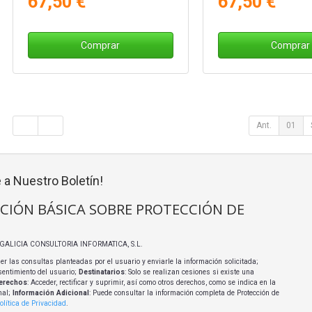
67,50 €
67,50 €
Comprar
Comprar
Ant.
01
 a Nuestro Boletín!
CIÓN BÁSICA SOBRE PROTECCIÓN DE
I GALICIA CONSULTORIA INFORMATICA, S.L.
er las consultas planteadas por el usuario y enviarle la información solicitada;
sentimiento del usuario;
Destinatarios
: Solo se realizan cesiones si existe una
erechos
: Acceder, rectificar y suprimir, así como otros derechos, como se indica en la
nal;
Información Adicional
: Puede consultar la información completa de Protección de
olítica de Privacidad
.