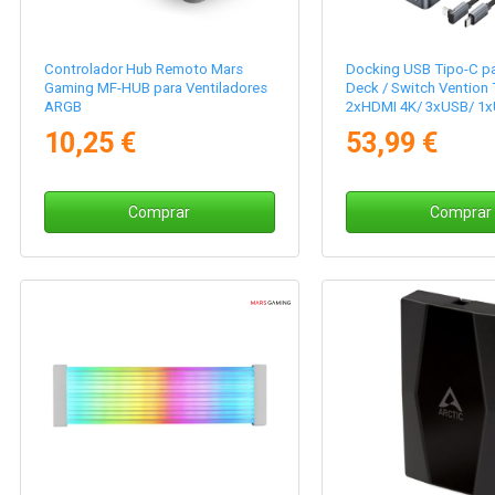
Controlador Hub Remoto Mars
Docking USB Tipo-C p
Gaming MF-HUB para Ventiladores
Deck / Switch Vention
ARGB
2xHDMI 4K/ 3xUSB/ 1x
1xUSB Tipo-C PD/ 1xR
10,25 €
53,99 €
1xLector Tarjetas/ Gris
Comprar
Comprar