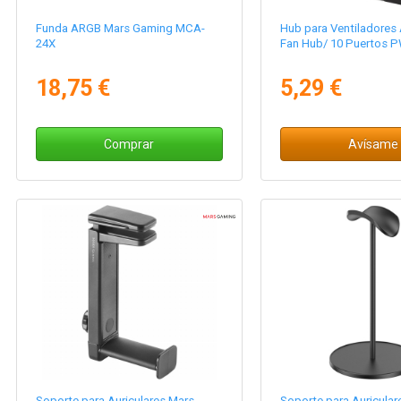
Funda ARGB Mars Gaming MCA-
Hub para Ventiladores 
24X
Fan Hub/ 10 Puertos 
18,75 €
5,29 €
Comprar
Avísame
Soporte para Auriculares Mars
Soporte para Auricular