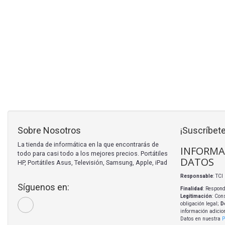
Sobre Nosotros
¡Suscríbete
La tienda de informática en la que encontrarás de
INFORMA
todo para casi todo a los mejores precios. Portátiles
DATOS
HP, Portátiles Asus, Televisión, Samsung, Apple, iPad
Responsable
: TC
Síguenos en:
Finalidad
: Respond
Legitimación
: Con
obligación legal;
D
información adicio
Datos en nuestra
P