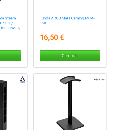
ara Steam
Funda ARGB Mars Gaming MCA-
 TPZH0/
16X
USB Tipo-C/
J45/
16,50 €
Comprar