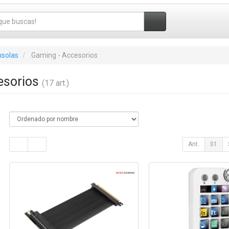
nsolas
Gaming - Accesorios
esorios
(17 art.)
Ant.
01