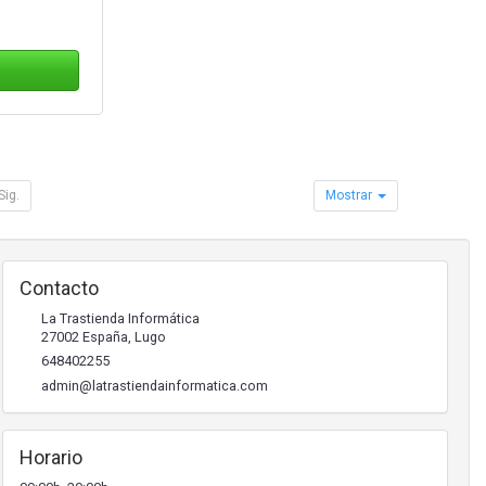
Sig.
Mostrar
Contacto
La Trastienda Informática
27002
España
,
Lugo
648402255
admin@latrastiendainformatica.com
Horario