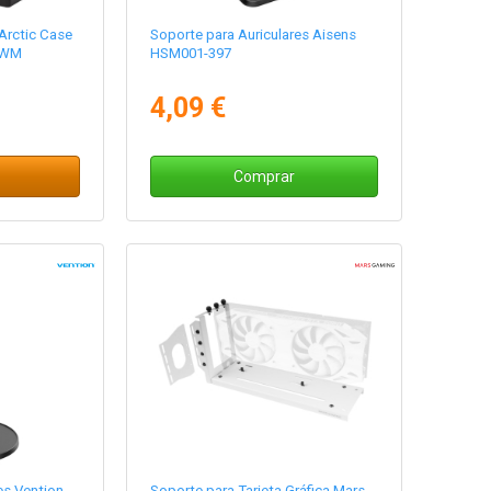
Arctic Case
Soporte para Auriculares Aisens
PWM
HSM001-397
4,09 €
Comprar
es Vention
Soporte para Tarjeta Gráfica Mars