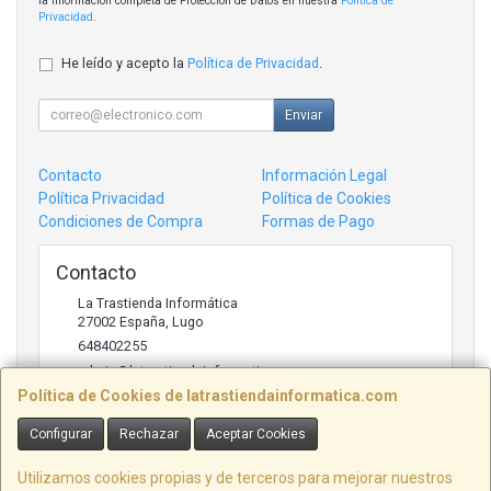
la información completa de Protección de Datos en nuestra
Política de
Privacidad
.
He leído y acepto la
Política de Privacidad
.
Enviar
Contacto
Información Legal
Política Privacidad
Política de Cookies
Condiciones de Compra
Formas de Pago
Contacto
La Trastienda Informática
27002
España
,
Lugo
648402255
admin@latrastiendainformatica.com
Política de Cookies de latrastiendainformatica.com
Configurar
Rechazar
Aceptar Cookies
Horario
09:00h -20:00h
Utilizamos cookies propias y de terceros para mejorar nuestros