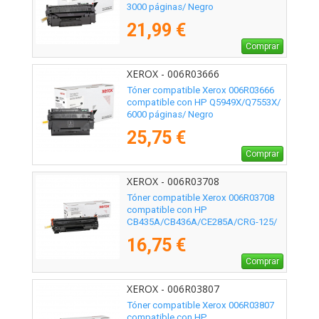
3000 páginas/ Negro
21,99 €
Comprar
XEROX - 006R03666
Tóner compatible Xerox 006R03666
compatible con HP Q5949X/Q7553X/
6000 páginas/ Negro
25,75 €
Comprar
XEROX - 006R03708
Tóner compatible Xerox 006R03708
compatible con HP
CB435A/CB436A/CE285A/CRG-125/
2000 páginas/ Negro
16,75 €
Comprar
XEROX - 006R03807
Tóner compatible Xerox 006R03807
compatible con HP