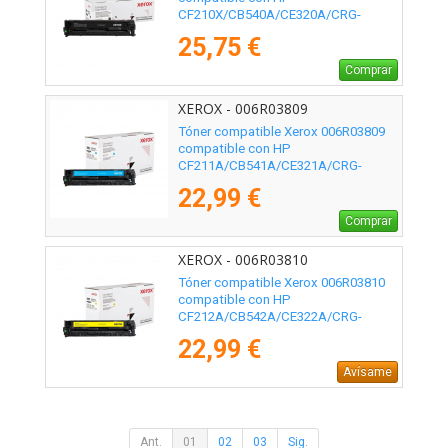
CF210X/CB540A/CE320A/CRG-
116BK/CRG-131BKH/ 2400 páginas/
25,75 €
Negro
Comprar
XEROX - 006R03809
Tóner compatible Xerox 006R03809
compatible con HP
CF211A/CB541A/CE321A/CRG-
116C/CRG-131C/ 1800 páginas/ Cian
22,99 €
Comprar
XEROX - 006R03810
Tóner compatible Xerox 006R03810
compatible con HP
CF212A/CB542A/CE322A/CRG-
116Y/CRG-131Y/ 1800 páginas/
22,99 €
Amarillo
Avísame
Ant.
01
02
03
Sig.