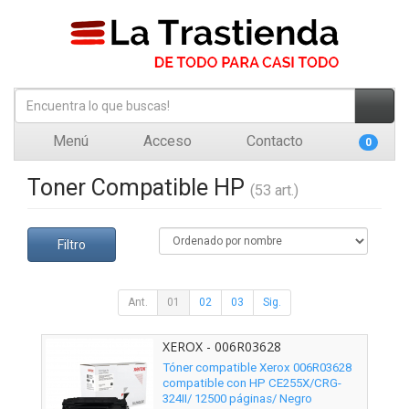
Menú
Acceso
Contacto
0
Toner Compatible HP
(53 art.)
Filtro
Ant.
01
02
03
Sig.
XEROX - 006R03628
Tóner compatible Xerox 006R03628
compatible con HP CE255X/CRG-
324II/ 12500 páginas/ Negro