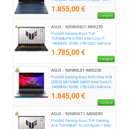
Sin Sistema Operativo
1.855,00 €
Comprar
ASUS - 90NR0NG1-M00230
Portátil Gaming Asus TUF
TUF608JPR-QT031 Intel Core i7-
14650HX/ 32GB/ 1TB SSD/ GeForce
RTX 5070/ 16"/ Sin Sistema Operativo
1.785,00 €
Comprar
ASUS - 90NR0LE1-M00230
Portátil Gaming Asus ROG Strix G18
(2025) G815JMR-S8051 Intel Core i7-
14650HX/ 32GB/ 1TB SSD/ GeForce
RTX 5060/ 18"/ Sin Sistema Operativo
1.845,00 €
Comprar
ASUS - 90NR0KT1-M00BR0
Portátil Gaming Asus TUF Gaming
A16 TUF608UP-TU163 Ryzen 7 260/