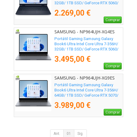
32GB/ 1TB SSD/ GeForce RTX 5060/
16"/ Win11
2.269,00 €
Comprar
SAMSUNG - NP964UJH-XG4ES
Portátil Gaming Samsung Galaxy
Book6 Ultra Intel Core Ultra 7-356H/
32GB/ 1TB SSD/ GeForce RTX 5060/
16" Táctil/ Win11 Pro
3.495,00 €
Comprar
SAMSUNG - NP964UJH-XG9ES
Portátil Gaming Samsung Galaxy
Book6 Ultra Intel Core Ultra 7-356H/
64GB/ 1TB SSD/ GeForce RTX 5070/
16" Táctil/ Win11 Pro
3.989,00 €
Comprar
Ant.
01
Sig.