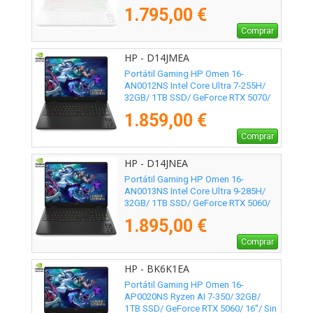
16"/ Sin Sistema Operativo
1.795,00 €
Comprar
HP - D14JMEA
Portátil Gaming HP Omen 16-
AN0012NS Intel Core Ultra 7-255H/
32GB/ 1TB SSD/ GeForce RTX 5070/
16"/ Sin Sistema Operativo
1.859,00 €
Comprar
HP - D14JNEA
Portátil Gaming HP Omen 16-
AN0013NS Intel Core Ultra 9-285H/
32GB/ 1TB SSD/ GeForce RTX 5060/
16"/ Sin Sistema Operativo
1.895,00 €
Comprar
HP - BK6K1EA
Portátil Gaming HP Omen 16-
AP0020NS Ryzen AI 7-350/ 32GB/
1TB SSD/ GeForce RTX 5060/ 16"/ Sin