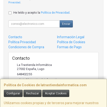
Privacidad
.
He leído y acepto la
Política de Privacidad
.
Enviar
Contacto
Información Legal
Política Privacidad
Política de Cookies
Condiciones de Compra
Formas de Pago
Contacto
La Trastienda Informática
27002
España
,
Lugo
648402255
admin@latrastiendainformatica.com
Política de Cookies de latrastiendainformatica.com
Configurar
Rechazar
Aceptar Cookies
Horario
09:00h -20:00h
Utilizamos cookies propias y de terceros para mejorar nuestros