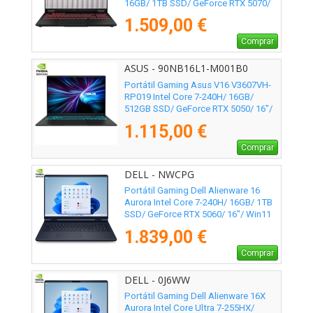
16GB/ 1TB SSD/ GeForce RTX 5070/
16"/ Sin Sistema Operativo
1.509,00 €
Comprar
ASUS - 90NB16L1-M001B0
Portátil Gaming Asus V16 V3607VH-
RP019 Intel Core 7-240H/ 16GB/
512GB SSD/ GeForce RTX 5050/ 16"/
Sin Sistema Operativo
1.115,00 €
Comprar
DELL - NWCPG
Portátil Gaming Dell Alienware 16
Aurora Intel Core 7-240H/ 16GB/ 1TB
SSD/ GeForce RTX 5060/ 16"/ Win11
1.839,00 €
Comprar
DELL - 0J6WW
Portátil Gaming Dell Alienware 16X
Aurora Intel Core Ultra 7-255HX/