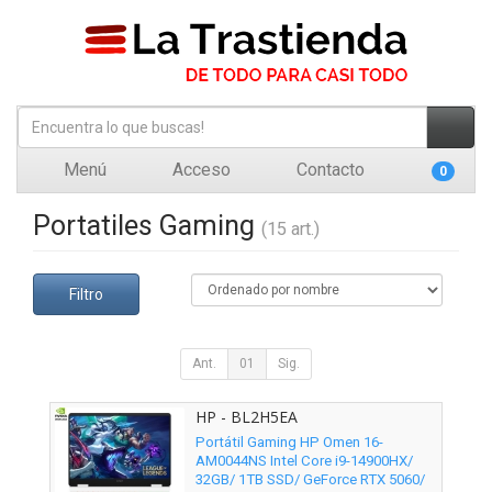
Menú
Acceso
Contacto
0
Portatiles Gaming
(15 art.)
Filtro
Ant.
01
Sig.
HP - BL2H5EA
Portátil Gaming HP Omen 16-
AM0044NS Intel Core i9-14900HX/
32GB/ 1TB SSD/ GeForce RTX 5060/