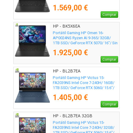
Sistema Operativo
1.569,00 €
Comprar
HP - BK5X6EA
Portátil Gaming HP Omen 16-
AP0024NS Ryzen AI 9-365/ 32GB/
1TB SSD/ GeForce RTX 5070/ 16"/ Sin
Sistema Operativo
1.925,00 €
Comprar
HP - BL2B7EA
Portátil Gaming HP Victus 15-
FA2039NS Intel Core 7-240H/ 16GB/
1TB SSD/ GeForce RTX 5060/ 15.6"/
Sin Sistema Operativo
1.405,00 €
Comprar
HP - BL2B7EA 32GB
Portátil Gaming HP Victus 15-
FA2039NS Intel Core 7-240H/ 32GB/
1TB SSD/ GeForce RTX 5060/ 15.6"/