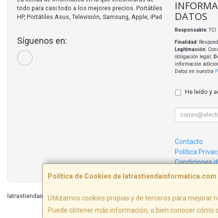
INFORMA
todo para casi todo a los mejores precios. Portátiles
DATOS
HP, Portátiles Asus, Televisión, Samsung, Apple, iPad
Responsable
: TC
Síguenos en:
Finalidad
: Respond
Legitimación
: Con
obligación legal;
D
información adicio
Datos en nuestra
P
He leído y 
Contacto
Política Priva
Condiciones 
Política de Cookies de latrastiendainformatica.com
latrastiendainformatica.com © 2026
Utilizamos cookies propias y de terceros para mejorar n
Puede obtener más información, o bien conocer cómo c