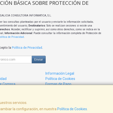
CIÓN BÁSICA SOBRE PROTECCIÓN DE
I GALICIA CONSULTORIA INFORMATICA, S.L.
er las consultas planteadas por el usuario y enviarle la información solicitada;
sentimiento del usuario;
Destinatarios
: Solo se realizan cesiones si existe una
erechos
: Acceder, rectificar y suprimir, así como otros derechos, como se indica en la
nal;
Información Adicional
: Puede consultar la información completa de Protección de
olítica de Privacidad
.
acepto la
Política de Privacidad
.
Enviar
Información Legal
cidad
Política de Cookies
de Compra
Formas de Pago
uestros servicios.
ambiar la configuración, en nuestra
Política de Cookies
.
, , , , España. - C.I.F.: B27380831 - Tfno: