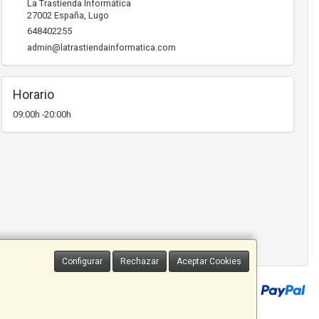
La Trastienda Informática
27002
España
,
Lugo
648402255
admin@latrastiendainformatica.com
Horario
09:00h -20:00h
Configurar
Rechazar
Aceptar Cookies