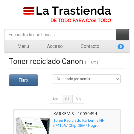
Menú
Acceso
Contacto
0
Toner reciclado Canon
(1 art.)
Filtro
Ant.
01
Sig.
KARKEMIS - 10050494
Tóner Reciclado Karkemis HP
nº415A/ Chip OEM/ Negro