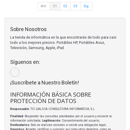
Ant.
01
02
03
Sig.
Sobre Nosotros
La tienda de informática en la que encontrarás de todo para casi
todo a los mejores precios. Portátiles HP, Portátiles Asus,
Televisión, Samsung, Apple, iPad
Síguenos en:
¡Suscríbete a Nuestro Boletín!
INFORMACIÓN BÁSICA SOBRE
PROTECCIÓN DE DATOS
Responsable
: TCI GALICIA CONSULTORIA INFORMATICA, S.L.
Finalidad
: Responder las consultas planteadas por el usuario y enviarle la
información solicitada;
Legitimación
: Consentimiento del usuario;
Destinatarios
: Solo se realizan cesiones si existe una obligación legal;
Derechos
: Acceder, rectificar y suprimir, así como otros derechos, como se