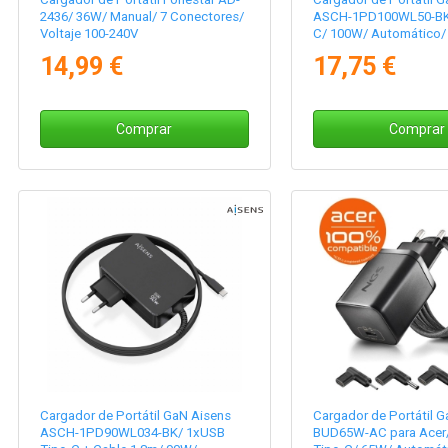
2436/ 36W/ Manual/ 7 Conectores/
ASCH-1PD100WL50-BK
Voltaje 100-240V
C/ 100W/ Automático/ 
20V
14,99 €
17,75 €
Comprar
Comprar
Cargador de Portátil GaN Aisens
Cargador de Portátil 
ASCH-1PD90WL034-BK/ 1xUSB
BUD65W-AC para Acer