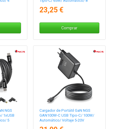
co/ 4
Tipo-C/ 65W/ Automático/ 8
-20V
Conectores/ Voltaje 5-20V
23,25 €
Comprar
GaN NGS
Cargador de Portátil GaN NGS
o/ 1xUSB
GAN100W-C USB Tipo-C/ 100W/
co/ 5
Automático/ Voltaje 5-20V
-20V