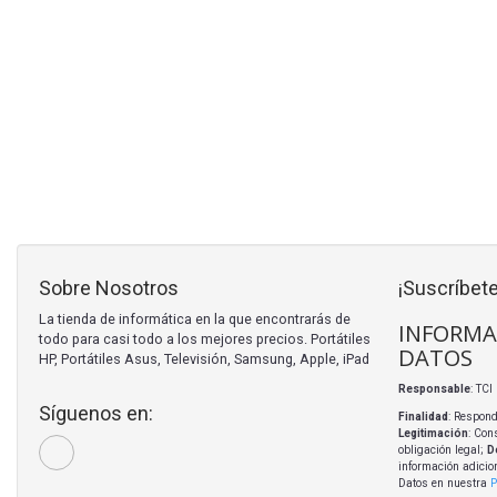
Sobre Nosotros
¡Suscríbete
La tienda de informática en la que encontrarás de
INFORMA
todo para casi todo a los mejores precios. Portátiles
DATOS
HP, Portátiles Asus, Televisión, Samsung, Apple, iPad
Responsable
: TC
Síguenos en:
Finalidad
: Respond
Legitimación
: Con
obligación legal;
D
información adicio
Datos en nuestra
P