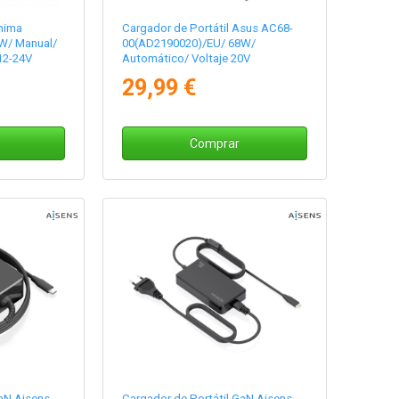
Anima
Cargador de Portátil Asus AC68-
W/ Manual/
00(AD2190020)/EU/ 68W/
12-24V
Automático/ Voltaje 20V
29,99 €
Comprar
GaN Aisens
Cargador de Portátil GaN Aisens