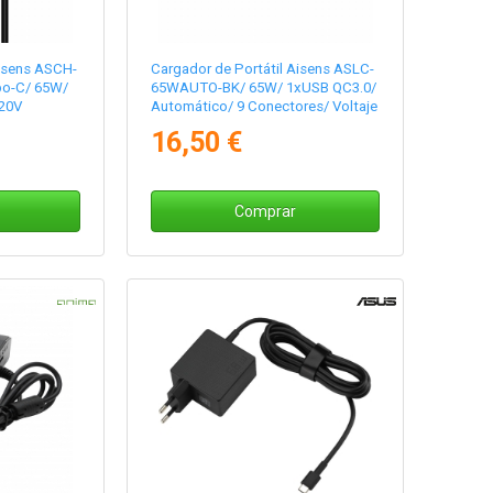
Aisens ASCH-
Cargador de Portátil Aisens ASLC-
po-C/ 65W/
65WAUTO-BK/ 65W/ 1xUSB QC3.0/
-20V
Automático/ 9 Conectores/ Voltaje
18.5-20V
16,50 €
Comprar