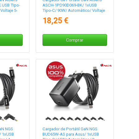
 USB Tipo-
ASCH-1PD90D069-BK/ 1xUSB
Voltaje 5-
Tipo-C/ 90W/ Automático/ Voltaje
5-20V
18,25 €
Comprar
GaN NGS
Cargador de Portátil GaN NGS
/ 1xUSB
BUD65W-AS para Asus/ 1xUSB