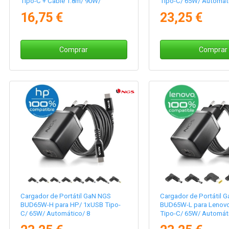
Tipo-C + Cable 1.8m/ 90W/
Tipo-C/ 65W/ Automáti
Automático/ Voltaje 5-20V
Conectores/ Voltaje 5
16,75 €
23,25 €
Comprar
Comprar
Cargador de Portátil GaN NGS
Cargador de Portátil 
BUD65W-H para HP/ 1xUSB Tipo-
BUD65W-L para Lenov
C/ 65W/ Automático/ 8
Tipo-C/ 65W/ Automáti
Conectores/ Voltaje 5-20V
Conectores/ Voltaje 5