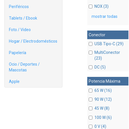
NOX (3)
Periféricos
mostrar todas
Tablets / Ebook
Foto / Video
Conector
Hogar / Electrodomésticos
USB Tipo-C (29)
MultiConector
Papelería
(23)
Ocio / Deportes /
DC (5)
Mascotas
Potencia Máxima
Apple
65 W (16)
90 W (12)
45 W (8)
100 W (6)
0 V (4)