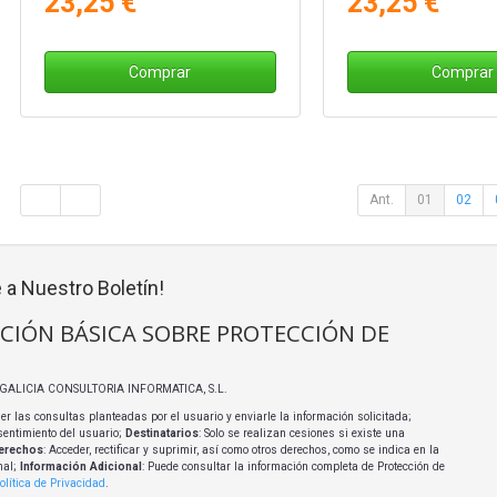
23,25 €
23,25 €
Comprar
Comprar
Ant.
01
02
 a Nuestro Boletín!
CIÓN BÁSICA SOBRE PROTECCIÓN DE
I GALICIA CONSULTORIA INFORMATICA, S.L.
er las consultas planteadas por el usuario y enviarle la información solicitada;
sentimiento del usuario;
Destinatarios
: Solo se realizan cesiones si existe una
erechos
: Acceder, rectificar y suprimir, así como otros derechos, como se indica en la
nal;
Información Adicional
: Puede consultar la información completa de Protección de
olítica de Privacidad
.