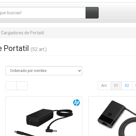
Cargadores de Portatil
 Portatil
(52 art.)
Ant.
01
02