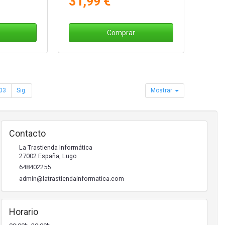
31,99 €
Comprar
03
Sig.
Mostrar
Contacto
La Trastienda Informática
27002
España
,
Lugo
648402255
admin@latrastiendainformatica.com
Horario