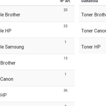
Nº Art.
Subfamilia
20
le Brother
Toner Broth
53
le HP
Toner Cano
1
ble Samsung
Toner HP
13
 Brother
1
o Canon
36
o HP