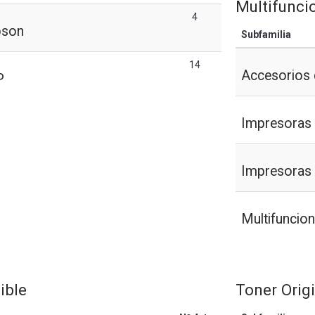
Multifunci
4
pson
Subfamilia
14
Accesorios 
P
Impresoras
Impresoras f
Multifuncio
ible
Toner Orig