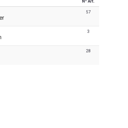
Nº Art.
57
er
3
n
28