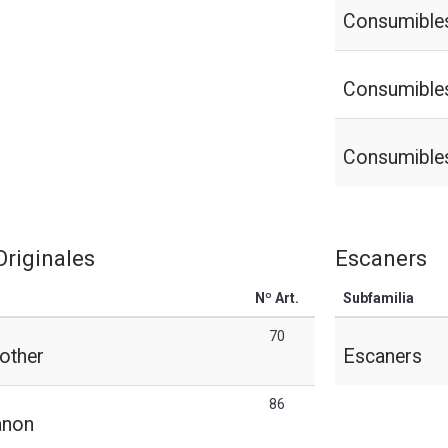
Consumibles
Consumibles
Consumibles
riginales
Escaners
Nº Art.
Subfamilia
70
other
Escaners
86
anon