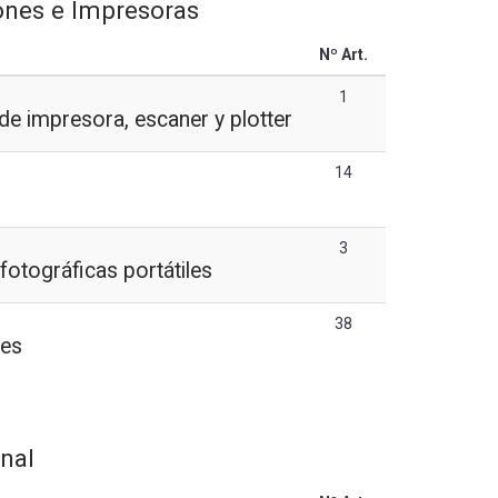
ones e Impresoras
Nº Art.
1
de impresora, escaner y plotter
14
3
otográficas portátiles
38
nes
inal