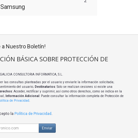
2
o Samsung
 a Nuestro Boletín!
CIÓN BÁSICA SOBRE PROTECCIÓN DE
I GALICIA CONSULTORIA INFORMATICA, S.L.
er las consultas planteadas por el usuario y enviarle la información solicitada;
sentimiento del usuario;
Destinatarios
: Solo se realizan cesiones si existe una
erechos
: Acceder, rectificar y suprimir, así como otros derechos, como se indica en la
nal;
Información Adicional
: Puede consultar la información completa de Protección de
olítica de Privacidad
.
acepto la
Política de Privacidad
.
Enviar