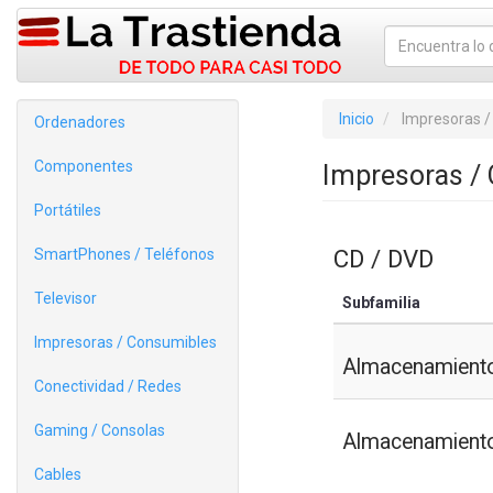
Inicio
Impresoras /
Ordenadores
Componentes
Impresoras /
Portátiles
CD / DVD
SmartPhones / Teléfonos
Televisor
Subfamilia
Impresoras / Consumibles
Almacenamient
Conectividad / Redes
Gaming / Consolas
Almacenamient
Cables