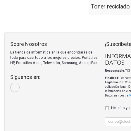
Toner reciclad
Sobre Nosotros
¡Suscríbete
La tienda de informática en la que encontrarás de
INFORMA
todo para casi todo a los mejores precios. Portátiles
DATOS
HP, Portátiles Asus, Televisión, Samsung, Apple, iPad
Responsable
: TC
Síguenos en:
Finalidad
: Respond
Legitimación
: Con
obligación legal;
D
información adicio
Datos en nuestra
P
He leído y 