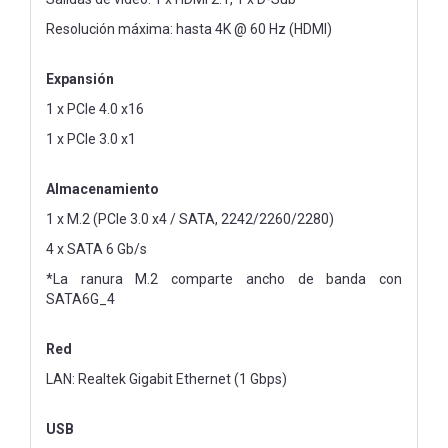
Resolución máxima: hasta 4K @ 60 Hz (HDMI)
Expansión
1 x PCIe 4.0 x16
1 x PCIe 3.0 x1
Almacenamiento
1 x M.2 (PCIe 3.0 x4 / SATA, 2242/2260/2280)
4 x SATA 6 Gb/s
*La ranura M.2 comparte ancho de banda con
SATA6G_4
Red
LAN: Realtek Gigabit Ethernet (1 Gbps)
USB