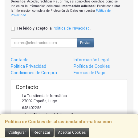
Derechos
: Acceder, rectificar y suprimir, así como otros derechos, como se
indica en la información adicional;
Información Adicional
: Puede consultar
la información completa de Protección de Datos en nuestra
Política de
Privacidad
.
He leído y acepto la
Política de Privacidad
.
Enviar
Contacto
Información Legal
Política Privacidad
Política de Cookies
Condiciones de Compra
Formas de Pago
Contacto
La Trastienda Informática
27002
España
,
Lugo
648402255
admin@latrastiendainformatica.com
Política de Cookies de latrastiendainformatica.com
Configurar
Rechazar
Aceptar Cookies
Horario