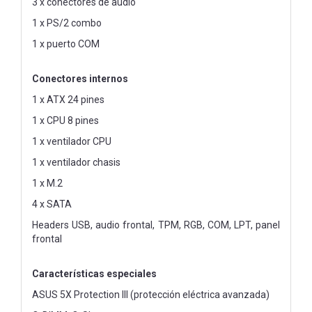
3 x conectores de audio
1 x PS/2 combo
1 x puerto COM
Conectores internos
1 x ATX 24 pines
1 x CPU 8 pines
1 x ventilador CPU
1 x ventilador chasis
1 x M.2
4 x SATA
Headers USB, audio frontal, TPM, RGB, COM, LPT, panel
frontal
Características especiales
ASUS 5X Protection III (protección eléctrica avanzada)