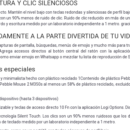
TURA Y CLIC SILENCIOSOS
o. Mantén el nivel bajo con teclas redondas y silenciosas de perfil bajo
n con un 90% menos de ruido de clic. Ruido de clic reducido en más de
erdo y escritura medido por un laboratorio independiente a 1 metro. graci
DAMENTE A LA PARTE DIVERTIDA DE TU VI
capturas de pantalla, búsquedas, menús de emojis y mucho más para tra
 Agrega accesos directos al botón central del ratón con la aplica
como enviar emojis en Whatsapp o mezclar tu lista de reproducción de S
s especiales
o y minimalista hecho con plástico reciclado 1Contenido de plástico Pe
y Pebble Mouse 2 M350s al menos un 58% de plástico reciclado, excluido
spositivo (hasta 3 dispositivos)
izable y teclas de acceso directo 10 Fn con la aplicación Logi Options.
tecnología Silent Touch. Los clics son un 90% menos ruidosos que los d
s de teclado medido por un laboratorio independiente a 1 metro.