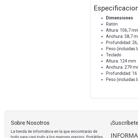
Especificacio
Dimensiones
Ratón
Altura: 106,7 m
Anchura: 58,7 
Profundidad: 2
Peso (incluidas l
Teclado
Altura: 124 mm
Anchura: 279 
Profundidad: 1
Peso (incluidas l
Sobre Nosotros
¡Suscríbete
La tienda de informática en la que encontrarás de
INFORMA
todo para casi todo a los mejores precios. Portátiles