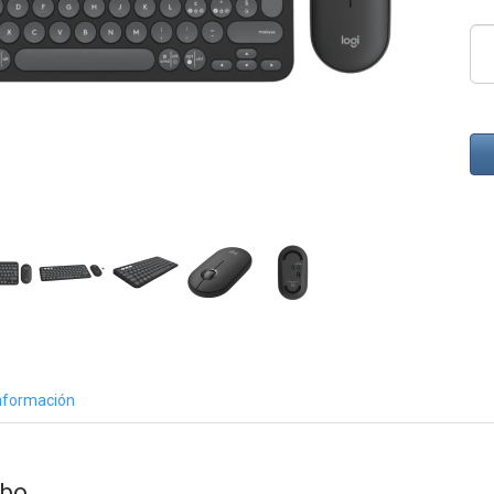
nformación
mbo