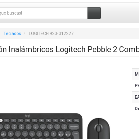
Teclados
LOGITECH 920-012227
ón Inalámbricos Logitech Pebble 2 Com
M
P
E
Di