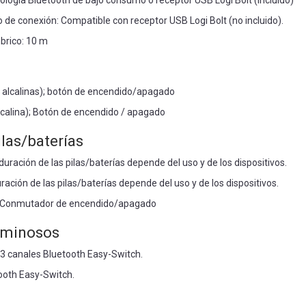
ología Bluetooth de bajo consumo o receptor USB Logi Bolt (incluido)
o de conexión: Compatible con receptor USB Logi Bolt (no incluido).
brico: 10 m
s alcalinas); botón de encendido/apagado
alcalina); Botón de encendido / apagado
las/baterías
uración de las pilas/baterías depende del uso y de los dispositivos.
ación de las pilas/baterías depende del uso y de los dispositivos.
: Conmutador de encendido/apagado
uminosos
y 3 canales Bluetooth Easy-Switch.
ooth Easy-Switch.