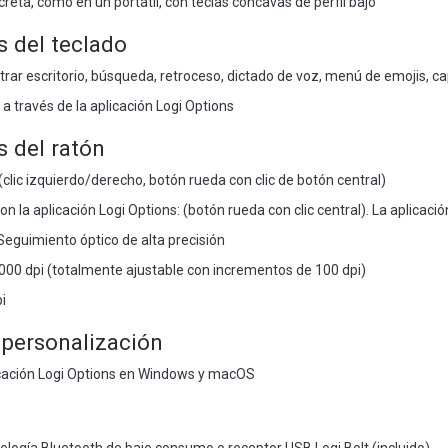
reta, como en un portátil, con teclas cóncavas de perfil bajo
s del teclado
trar escritorio, búsqueda, retroceso, dictado de voz, menú de emojis, ca
a través de la aplicación Logi Options
s del ratón
clic izquierdo/derecho, botón rueda con clic de botón central)
n la aplicación Logi Options: (botón rueda con clic central). La aplica
Seguimiento óptico de alta precisión
4.000 dpi (totalmente ajustable con incrementos de 100 dpi)
i
 personalización
icación Logi Options en Windows y macOS