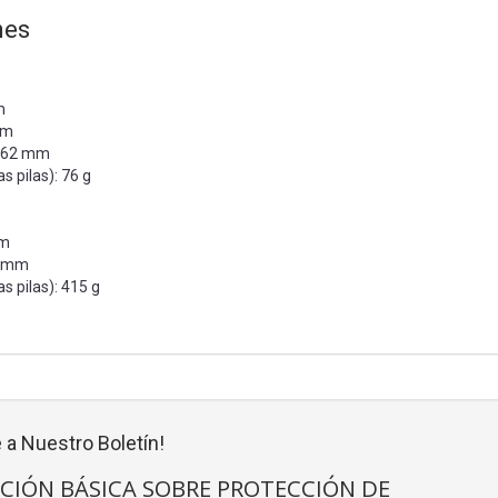
nes
m
mm
6,62 mm
as pilas): 76 g
mm
6 mm
as pilas): 415 g
 a Nuestro Boletín!
CIÓN BÁSICA SOBRE PROTECCIÓN DE