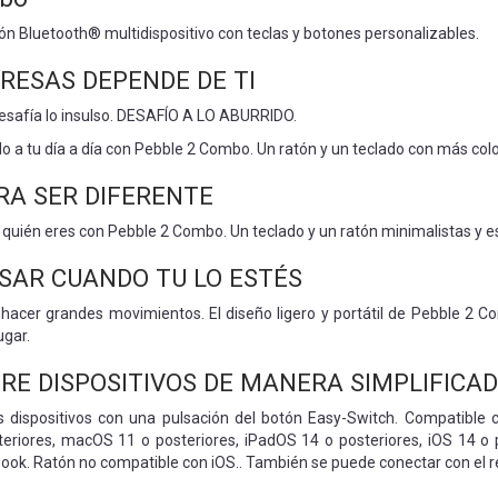
tón Bluetooth® multidispositivo con teclas y botones personalizables.
RESAS DEPENDE DE TI
esafía lo insulso. DESAFÍO A LO ABURRIDO.
o a tu día a día con Pebble 2 Combo. Un ratón y un teclado con más colo
RA SER DIFERENTE
quién eres con Pebble 2 Combo. Un teclado y un ratón minimalistas y es
USAR CUANDO TU LO ESTÉS
hacer grandes movimientos. El diseño ligero y portátil de Pebble 2 Com
ugar.
RE DISPOSITIVOS DE MANERA SIMPLIFICA
s dispositivos con una pulsación del botón Easy-Switch. Compatibl
eriores, macOS 11 o posteriores, iPadOS 14 o posteriores, iOS 14 o p
k. Ratón no compatible con iOS.. También se puede conectar con el rec