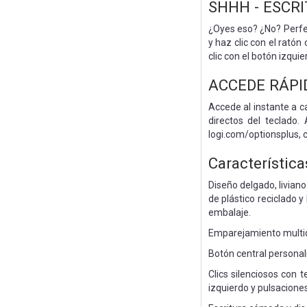
SHHH - ESCRI
¿Oyes eso? ¿No? Perfect
y haz clic con el rató
clic con el botón izqui
ACCEDE RÁPI
Accede al instante a 
directos del teclado.
logi.com/optionsplus, 
Característica
Diseño delgado, livian
de plástico reciclado 
embalaje.
Emparejamiento multidi
Botón central personal
Clics silenciosos con 
izquierdo y pulsacione