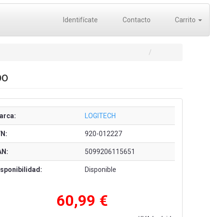
Identifícate
Contacto
Carrito
bo
arca:
LOGITECH
/N:
920-012227
AN:
5099206115651
sponibilidad:
Disponible
60,99 €