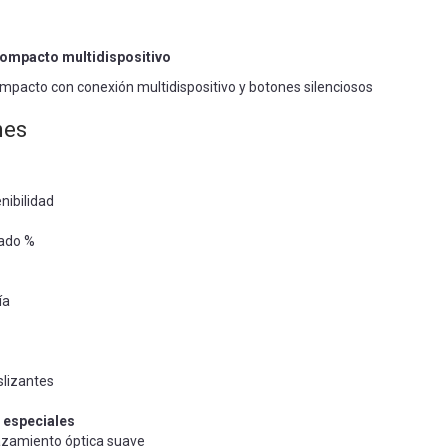
compacto multidispositivo
mpacto con conexión multidispositivo y botones silenciosos
nes
nibilidad
lado %
ía
slizantes
 especiales
zamiento óptica suave