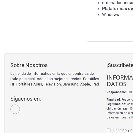
ordenador perso
Plataformas de
Windows
Sobre Nosotros
¡Suscríbete
La tienda de informática en la que encontrarás de
INFORMA
todo para casi todo a los mejores precios. Portátiles
DATOS
HP, Portátiles Asus, Televisión, Samsung, Apple, iPad
Responsable
: TC
Síguenos en:
Finalidad
: Respond
Legitimación
: Con
obligación legal;
D
información adicio
Datos en nuestra
P
He leído y 