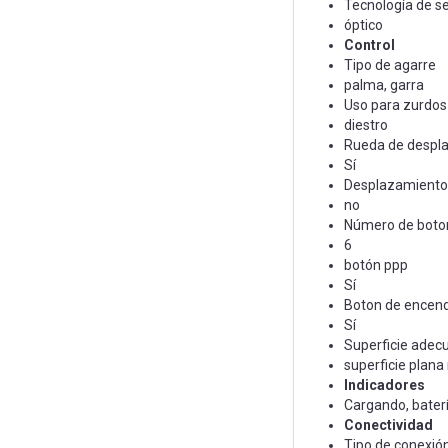
Tecnología de s
óptico
Control
Tipo de agarre
palma, garra
Uso para zurdos 
diestro
Rueda de despl
Sí
Desplazamiento 
no
Número de boto
6
botón ppp
Sí
Boton de encend
Sí
Superficie adec
superficie plana
Indicadores
Cargando, baterí
Conectividad
Tipo de conexió