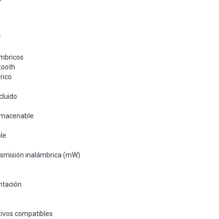
r
ámbricos
tooth
rico
cluido
lmacenable
le
nsmisión inalámbrica (mW)
ntación
tivos compatibles