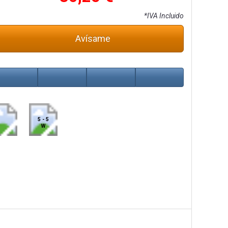
*IVA Incluido
Avísame
5 - 5
W