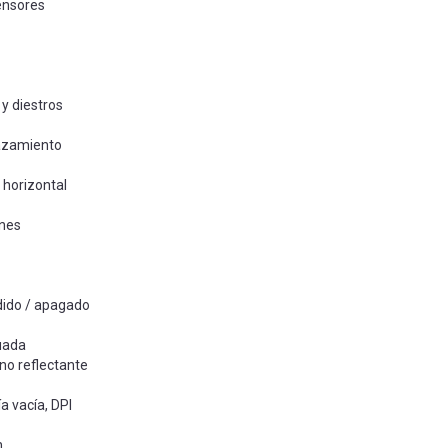
ensores
y diestros
azamiento
horizontal
nes
ido / apagado
uada
 no reflectante
a vacía, DPI
n