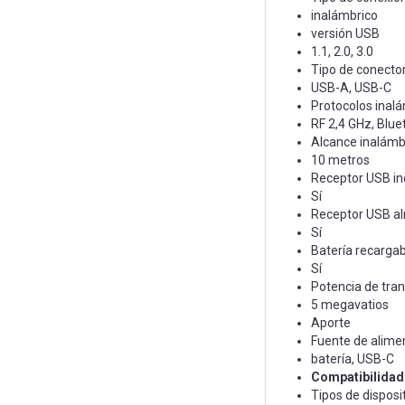
inalámbrico
versión USB
1.1, 2.0, 3.0
Tipo de conecto
USB-A, USB-C
Protocolos inal
RF 2,4 GHz, Blue
Alcance inalámb
10 metros
Receptor USB in
Sí
Receptor USB a
Sí
Batería recargab
Sí
Potencia de tra
5 megavatios
Aporte
Fuente de alime
batería, USB-C
Compatibilidad
Tipos de disposi