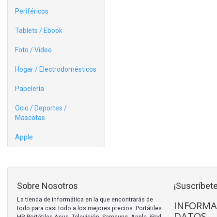
Periféricos
Tablets / Ebook
Foto / Video
Hogar / Electrodomésticos
Papelería
Ocio / Deportes /
Mascotas
Apple
Sobre Nosotros
¡Suscríbete
La tienda de informática en la que encontrarás de
INFORMA
todo para casi todo a los mejores precios. Portátiles
DATOS
HP, Portátiles Asus, Televisión, Samsung, Apple, iPad