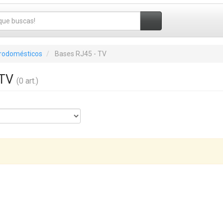
trodomésticos
Bases RJ45 - TV
 TV
(0 art.)