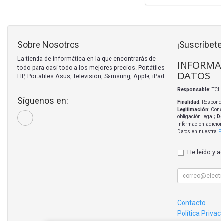
Sobre Nosotros
¡Suscríbete
La tienda de informática en la que encontrarás de
INFORMA
todo para casi todo a los mejores precios. Portátiles
DATOS
HP, Portátiles Asus, Televisión, Samsung, Apple, iPad
Responsable
: TC
Síguenos en:
Finalidad
: Respond
Legitimación
: Con
obligación legal;
D
información adicio
Datos en nuestra
P
He leído y 
Contacto
Política Priva