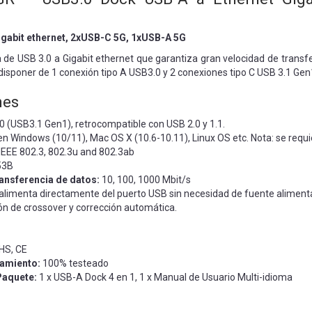
gabit ethernet, 2xUSB-C 5G, 1xUSB-A 5G
a de USB 3.0 a Gigabit ethernet que garantiza gran velocidad de tra
disponer de 1 conexión tipo A USB3.0 y 2 conexiones tipo C USB 3.1 Gen
nes
 (USB3.1 Gen1), retrocompatible con USB 2.0 y 1.1.
 en Windows (10/11), Mac OS X (10.6-10.11), Linux OS etc. Nota: se requ
IEEE 802.3, 802.3u and 802.3ab
53B
ansferencia de datos:
10, 100, 1000 Mbit/s
e alimenta directamente del puerto USB sin necesidad de fuente aliment
n de crossover y corrección automática.
HS, CE
namiento:
100% testeado
Paquete:
1 x USB-A Dock 4 en 1,
1 x Manual de Usuario Multi-idioma