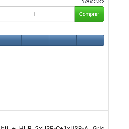
*IVA Incluido
Comprar
it + HUB 2xUSB-C+1xUSB-A, Gris,