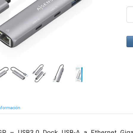
nformación
R – USB3.0 Dock USB-A a Ethernet Gigab