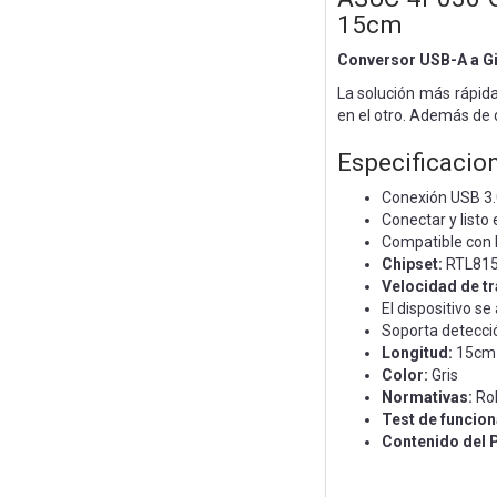
15cm
Conversor USB-A a Gi
La solución más rápid
en el otro. Además de 
Especificacio
Conexión USB 3.0
Conectar y listo
Compatible con 
Chipset:
RTL81
Velocidad de tr
El dispositivo s
Soporta detecció
Longitud:
15cm
Color:
Gris
Normativas:
Ro
Test de funcio
Contenido del 