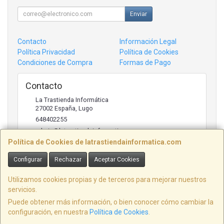
Enviar
Contacto
Información Legal
Política Privacidad
Política de Cookies
Condiciones de Compra
Formas de Pago
Contacto
La Trastienda Informática
27002
España
,
Lugo
648402255
admin@latrastiendainformatica.com
Política de Cookies de latrastiendainformatica.com
Configurar
Rechazar
Aceptar Cookies
Horario
09:00h -20:00h
Utilizamos cookies propias y de terceros para mejorar nuestros
servicios.
Puede obtener más información, o bien conocer cómo cambiar la
configuración, en nuestra
Política de Cookies
.
, , , , España. - C.I.F.: B27380831 - Tfno: