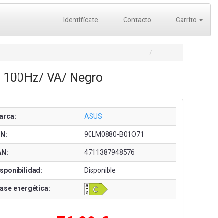
Identifícate
Contacto
Carrito
/ 100Hz/ VA/ Negro
arca:
ASUS
/N:
90LM0880-B01O71
AN:
4711387948576
sponibilidad:
Disponible
ase energética: