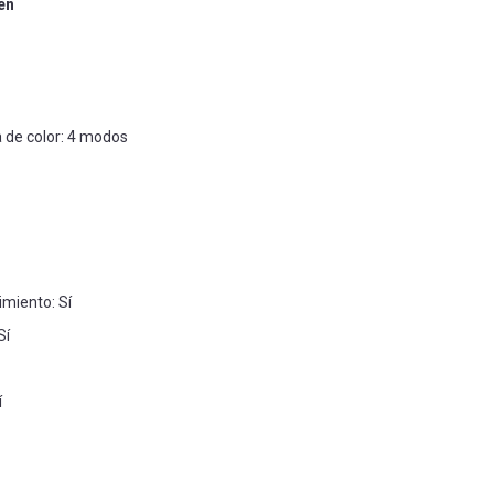
en
de color: 4 modos
miento: Sí
Sí
í