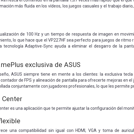
Refresca el contenido en la pantalla 1,67 veces más rápido que el que 
mación más fluida en los vídeos, los juegos casuales y el trabajo diari
tualización de 100 Hz y un tiempo de respuesta de imagen en movim
ento, lo que hace que el VP227HF sea perfecto para juegos de ritmo rá
la tecnología Adaptive-Sync ayuda a eliminar el desgarro de la pant
amePlus exclusiva de ASUS
seño, ASUS siempre tiene en mente a los clientes: la exclusiva tec
, contador de FPS y alineación de pantalla para ofrecerte mejoras en el
ollada conjuntamente con jugadores profesionales, lo que les permite pr
 Center
er es una aplicación que te permite ajustar la configuración del monitor
lexible
ce una compatibilidad sin igual con HDMI, VGA y toma de auricula