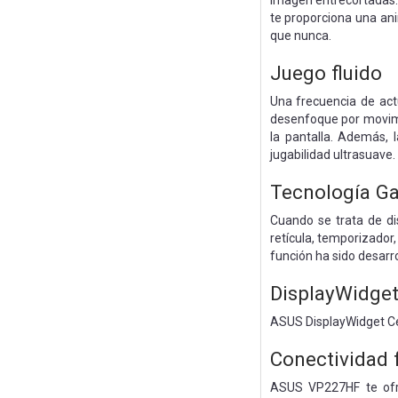
imagen entrecortadas. 
te proporciona una ani
que nunca.
Juego fluido
Una frecuencia de ac
desenfoque por movimi
la pantalla. Además, 
jugabilidad ultrasuave.
Tecnología G
Cuando se trata de di
retícula, temporizador
función ha sido desarr
DisplayWidget
ASUS DisplayWidget Cent
Conectividad f
ASUS VP227HF te ofre