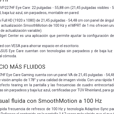
227HF Eye Care: 22 pulgadas - 55,88 cm (21,45 pulgadas visibles - 54
 baja luz azul, sin parpadeos, montable en pared.
 Full HD (1920 x 1080) de 21,45 pulgadas - 54,48 cm con panel de ángulo
 actualización SmoothMotion de 100 Hz y el MPRT de 1 ms ofrecen una exp
de actualización variable).
et Center es una aplicación que permite ajustar la configuración del 
d con VESA para ahorrar espacio en el escritorio.
SUS Eye Care cuentan con tecnologías sin parpadeos y de baja luz a
ual cómoda.
CIO MÁS FLUIDOS
HF Eye Care Gaming cuenta con un panel VA de 21,45 pulgadas - 54,48 
 visión amplio de 178° y una calidad de imagen vívida. Con una rápida 
 efecto tearing en la pantalla y las frecuencias de cuadro entrecort
as sin parpadeos y baja luz azul, certificadas por TÜV Rheinland, para 
isual fluida con SmoothMotion a 100 Hz
da frecuencia de refresco de 100 Hz y tecnología Adaptive-Sync para 