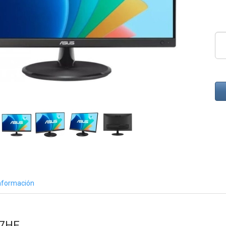
nformación
27HF