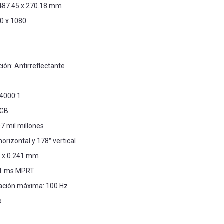
 487.45 x 270.18 mm
20 x 1080
ción: Antirreflectante
 4000:1
RGB
07 mil millones
horizontal y 178° vertical
9 x 0.241 mm
 1 ms MPRT
zación máxima: 100 Hz
o