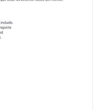
incluido.
ansporte.
nd.
.