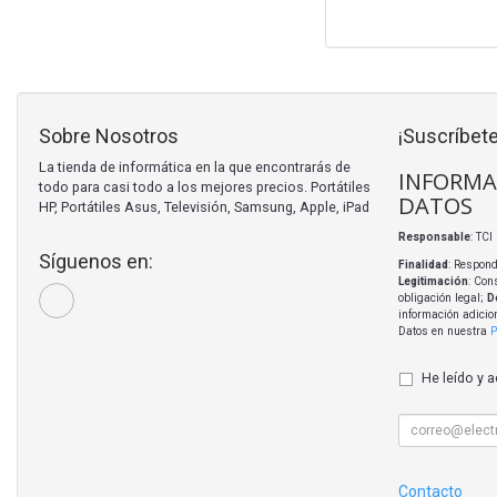
Sobre Nosotros
¡Suscríbete
La tienda de informática en la que encontrarás de
INFORMA
todo para casi todo a los mejores precios. Portátiles
DATOS
HP, Portátiles Asus, Televisión, Samsung, Apple, iPad
Responsable
: TC
Síguenos en:
Finalidad
: Respond
Legitimación
: Con
obligación legal;
D
información adicio
Datos en nuestra
P
He leído y 
Contacto