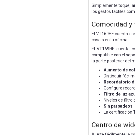
Simplemente toque, arra
los gestos táctiles co
Comodidad y fl
El VT169HE cuenta con 
casa o en la oficina.
El VT169HE cuenta con
compatible con el sopo
la parte posterior del 
Aumento de col
Distinguir fácilm
Recordatorio 
Configure recor
Filtro de luz azu
Niveles de filtr
Sin parpadeos
La certificación
Centro de wid
Ajuste fácilmente la co