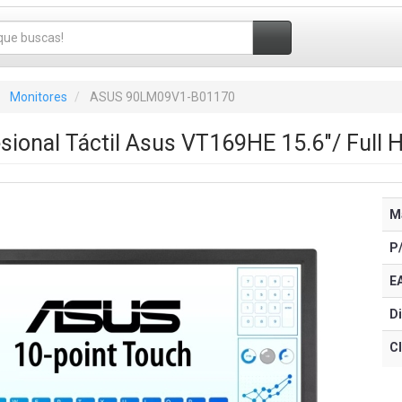
Monitores
ASUS 90LM09V1-B01170
sional Táctil Asus VT169HE 15.6"/ Full 
M
P
E
Di
Cl