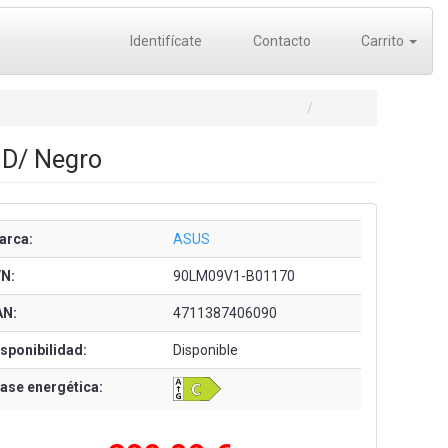
Identifícate
Contacto
Carrito
HD/ Negro
arca:
ASUS
/N:
90LM09V1-B01170
AN:
4711387406090
sponibilidad:
Disponible
ase energética: