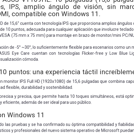
es, IPS, amplio ángulo de visión, sin mar
DMI, compatible con Windows 11.
 HD de 15,6” cuenta con tecnología IPS que proporciona amplios ángulos de
 de 10 puntos, adecuada para cualquier aplicación que involucre teclado v
VESA (75 mm x 75 mm) para montaje en brazo de monitor/mini PC/NUC P
ación de -5° ~30°, lo suficientemente flexible para escenarios como u
ASUS Eye Care cuentan con tecnologías Flicker-free y Low Blue Lig
isualización cómoda.
 10 puntos: una experiencia táctil increíbleme
 monitor IPS Full HD (1920x1080) de 15,6 pulgadas que combina capac
ad flexible, durabilidad y sostenibilidad.
l precisa y precisa, que permite hasta 10 toques simultáneos, está opt
 eficiente, además de ser ideal para uso público.
on Windows 11
o las pruebas y se ha confirmado su óptima compatibilidad y fiabilida
ticos y profesionales del nuevo sistema operativo de Microsoft puedan d