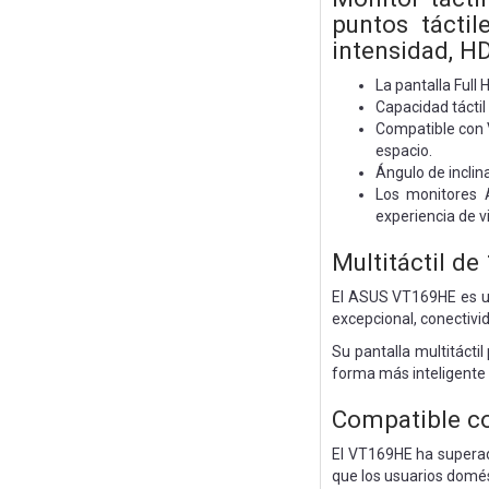
puntos táctil
intensidad, H
La pantalla Full
Capacidad táctil
Compatible con 
espacio.
Ángulo de inclin
Los monitores 
experiencia de v
Multitáctil de
El ASUS VT169HE es un
excepcional, conectivid
Su pantalla multitácti
forma más inteligente y
Compatible c
El VT169HE ha superad
que los usuarios domés