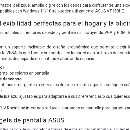
stre, pellizque, amplíe o gire con los dedos para disfrutar de una expe
mpatibles con Windows 11/10 se pueden utilizar en el ASUS VT169HE.
exibilidad perfectas para el hogar y la ofici
múltiples conectores de video y periféricos, incluyendo VGA y HDMI, lo
 un soporte inclinable de diseño ergonómico que permite elegir la 
rte VESA, lo que facilita su montaje en la pared o en un brazo de mo
monitor, despejando el escritorio y ahorrando espacio.
or
ente los colores en pantalla
de descanso
datorios emergentes a intervalos de cinco minutos, que le notifiquen 
l
o de luz azul ajustables para adaptarse a sus preferencias o cualquier es
 TÜV Rheinland integrada reduce el parpadeo en pantalla para garantiz
gets de pantalla ASUS
nfiguración de su monitor a través de esta aplicación intuitiva, sin tener