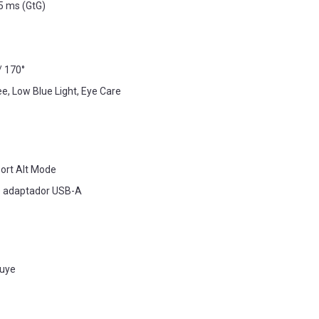
5 ms (GtG)
/ 170°
ee, Low Blue Light, Eye Care
Port Alt Mode
ye adaptador USB-A
luye