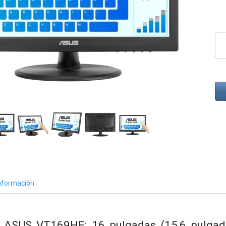
nformación
l ASUS VT169HE: 16 pulgadas (15,6 pulgad