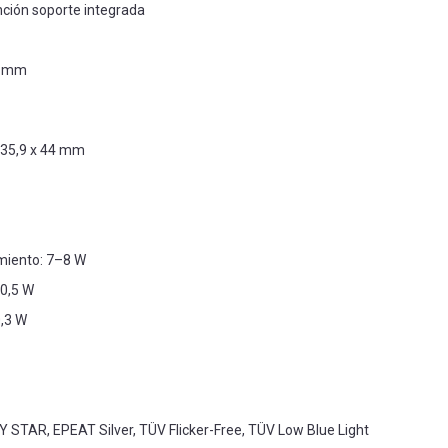
nción soporte integrada
5 mm
235,9 x 44 mm
iento: 7–8 W
0,5 W
,3 W
Y STAR, EPEAT Silver, TÜV Flicker-Free, TÜV Low Blue Light