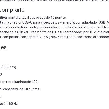
 comprarlo
itiva
: pantalla táctil capacitiva de 10 puntos.
tátil
: conector USB-C para vídeo, datos y energía, con adaptador USB-A 
pacto
: soporte tipo funda para orientación vertical u horizontal y fácil tr
: tecnologías Flicker-Free y filtro de luz azul certificadas por TÜV Rheinla
l
: compatible con soporte VESA (75×75 mm) para escritorios ordenados
nes
 (39,6 cm)
80
 con retroiluminación LED
ctil capacitiva de 10 puntos
s
ación: 60 Hz