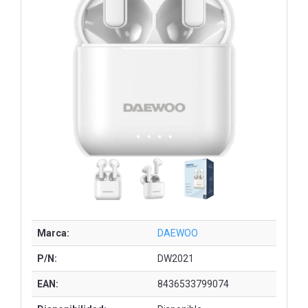
Marca:
DAEWOO
P/N:
DW2021
EAN:
8436533799074