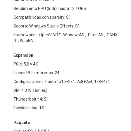
Rendimiento NPU (Int8): hasta 13 TOPS
Compatibilidad con sparsity: Sí
Soporte Windows Studio Effects: Sí
Frameworks: OpenVINO™, WindowsML, DirectML, ONNX
RT, WebNN
Expansión
PCIe: 5.0 y 4.0
Líneas PCIe máximas: 24
Configuraciones: hasta 1x16+2x4, 2x8+2x4, 1x8+4x4
DMI 4.0 (8 carriles)
Thunderbolt™ 4: Sí
Escalabilidad: 1S
Paquete