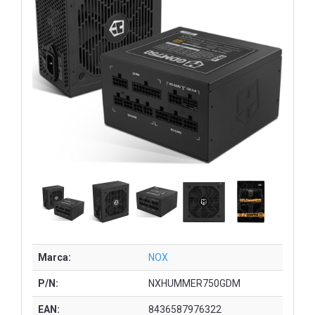
Marca:
NOX
P/N:
NXHUMMER750GDM
EAN:
8436587976322