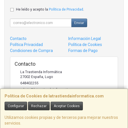
He leído y acepto la
Política de Privacidad
.
Enviar
Contacto
Información Legal
Política Privacidad
Política de Cookies
Condiciones de Compra
Formas de Pago
Contacto
La Trastienda Informática
27002
España
,
Lugo
648402255
admin@latrastiendainformatica.com
Política de Cookies de latrastiendainformatica.com
Configurar
Rechazar
Aceptar Cookies
Horario
09:00h -20:00h
Utilizamos cookies propias y de terceros para mejorar nuestros
servicios.