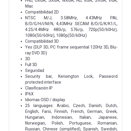
FHD, UXGA, SXGA, WXGA, HD, XGA, SVGA, VGA,
Mac
Compatibilidad 2D
NTSC M/J, 3.58MHz, 4.43MHz PAL
B/D/G/H/I/M/N, 4,43MHz SECAM B/D/G/K/K1/L,
4.25/4.4MHz 480i/p, 576i/p, 720p(50/60Hz),
1080i(50/60Hz), 1080p(50/60Hz)
Compatibilidad 3D
Yes (DLP 3D; PC frame sequential 120Hz 3D, Blu-
ray DVD 3D)
3D
Full 3D
Seguridad
Security bar, Kensington Lock, Password
protected interface
Clasificación IP
IP6X
Idiomas OSD / display
25 languages: Arabic, Czech, Danish, Dutch,
English, Farsi, Finnish, French, German, Greek,
Hungarian, Indonesian, Italian, Japanese,
Norwegian, Polish, Portuguese, Romanian,
Russian, Chinese (simplified), Spanish, Swedish,