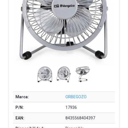
Marca:
ORBEGOZO
P/N:
17936
EAN:
8435568404397