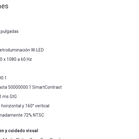
nes
 pulgadas
retroiluminación W-LED
20 x 1080 a 60 Hz
00:1
asta 50000000:1 SmartContrast
1 ms GtG
 horizontal y 160° vertical
ximadamente 72% NTSC
n y cuidado visual