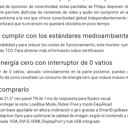
ad de opciones de conectividad, estas pantallas de Philips disponen 
 te permite disfrutar de contenido de vídeo y audio sin comprimir en a
extrema a la vez que ofrece conectividad global. Independientemente d
rantizará que tu inversión no quedará obsoleta en poco tiempo.
 cumplir con los estándares medioambienta
enibilidad y para reducir los costes de funcionamiento, este monitor
do TCO. Para obtener más información sobre certificación
ergía cero con interruptor de 0 vatios
tor de 0 vatios, ubicado cómodamente en la parte posterior, puede
sto da como resultado un consumo de energía cero que reduce incluso m
 comprarlo
 de 21,5" con panel TN de 1 ms de respuesta para fluidez visual
proteger la vista: LowBlue Mode, Flicker‑Free y modo EasyRead
on base ajustable en altura, inclinación y giro gracias a SmartErgoBase
ptive‑Sync para optimizar la calidad de imagen según el contenido y e
iada: VGA, DVI‑D, HDMI, DisplayPort y hub USB integrado