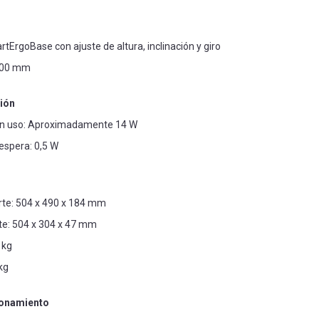
ErgoBase con ajuste de altura, inclinación y giro
100 mm
ión
n uso: Aproximadamente 14 W
spera: 0,5 W
te: 504 x 490 x 184 mm
te: 504 x 304 x 47 mm
 kg
kg
ionamiento