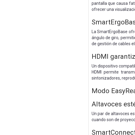
pantalla que causa fati
ofrecer una visualiza
SmartErgoBase
La SmartErgoBase ofrec
ángulo de giro, permiti
de gestión de cables el
HDMI garantiza
Un dispositivo compati
HDMI permite transmi
sintonizadores, reprod
Modo EasyRead
Altavoces est
Un par de altavoces est
cuando son de proyecció
SmartConnect