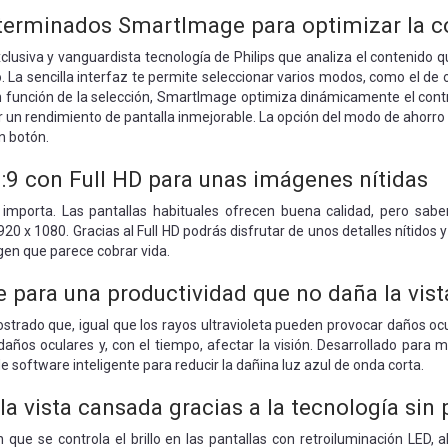
terminados SmartImage para optimizar la c
usiva y vanguardista tecnología de Philips que analiza el contenido q
 La sencilla interfaz te permite seleccionar varios modos, como el de of
En función de la selección, SmartImage optimiza dinámicamente el contra
r un rendimiento de pantalla inmejorable. La opción del modo de ahorro
un botón.
6:9 con Full HD para unas imágenes nítidas
 importa. Las pantallas habituales ofrecen buena calidad, pero sa
920 x 1080. Gracias al Full HD podrás disfrutar de unos detalles nítidos y
gen que parece cobrar vida.
para una productividad que no daña la vist
trado que, igual que los rayos ultravioleta pueden provocar daños ocul
ños oculares y, con el tiempo, afectar la visión. Desarrollado para me
de software inteligente para reducir la dañina luz azul de onda corta.
la vista cansada gracias a la tecnología sin
 que se controla el brillo en las pantallas con retroiluminación LED