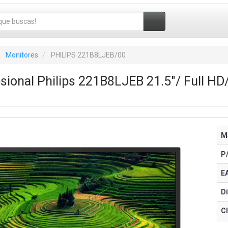
Monitores
PHILIPS 221B8LJEB/00
sional Philips 221B8LJEB 21.5"/ Full HD/
M
P
E
Di
Cl