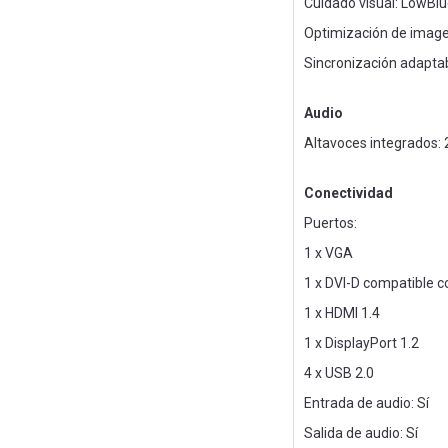
Cuidado visual: LowBlu
Optimización de imag
Sincronización adapta
Audio
Altavoces integrados: 
Conectividad
Puertos:
1 x VGA
1 x DVI-D compatible 
1 x HDMI 1.4
1 x DisplayPort 1.2
4 x USB 2.0
Entrada de audio: Sí
Salida de audio: Sí