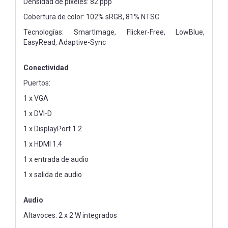
Densidad de píxeles: 82 ppp
Cobertura de color: 102% sRGB, 81% NTSC
Tecnologías: SmartImage, Flicker-Free, LowBlue,
EasyRead, Adaptive-Sync
Conectividad
Puertos:
1 x VGA
1 x DVI-D
1 x DisplayPort 1.2
1 x HDMI 1.4
1 x entrada de audio
1 x salida de audio
Audio
Altavoces: 2 x 2 W integrados