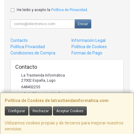
He leído y acepto la
Política de Privacidad
.
Enviar
Contacto
Información Legal
Política Privacidad
Política de Cookies
Condiciones de Compra
Formas de Pago
Contacto
La Trastienda Informática
27002
España
,
Lugo
648402255
admin@latrastiendainformatica.com
Política de Cookies de latrastiendainformatica.com
Configurar
Rechazar
Aceptar Cookies
Horario
09:00h -20:00h
Utilizamos cookies propias y de terceros para mejorar nuestros
servicios.