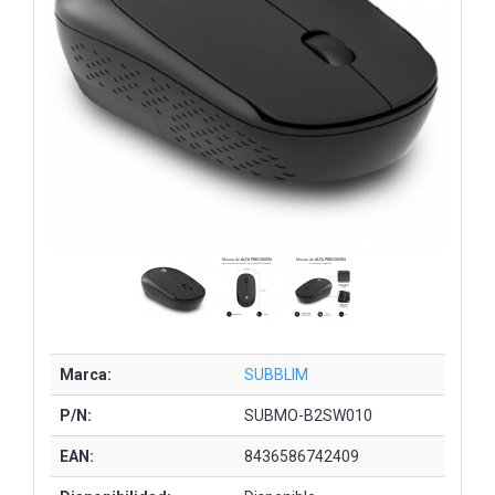
Marca:
SUBBLIM
P/N:
SUBMO-B2SW010
EAN:
8436586742409