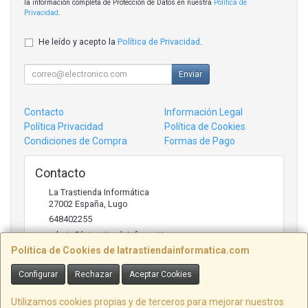
la información completa de Protección de Datos en nuestra
Política de
Privacidad
.
He leído y acepto la
Política de Privacidad
.
Enviar
Contacto
Información Legal
Política Privacidad
Política de Cookies
Condiciones de Compra
Formas de Pago
Contacto
La Trastienda Informática
27002
España
,
Lugo
648402255
admin@latrastiendainformatica.com
Política de Cookies de latrastiendainformatica.com
Configurar
Rechazar
Aceptar Cookies
Horario
09:00h -20:00h
Utilizamos cookies propias y de terceros para mejorar nuestros