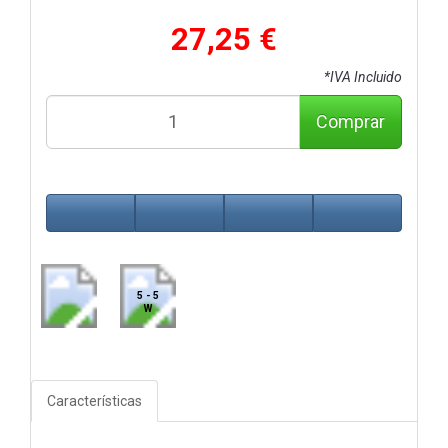
27,25 €
*IVA Incluido
Comprar
5 - 5
W
Características