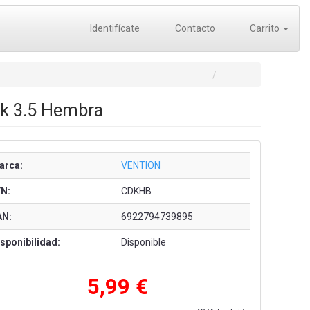
Identifícate
Contacto
Carrito
ck 3.5 Hembra
arca:
VENTION
/N:
CDKHB
AN:
6922794739895
sponibilidad:
Disponible
5,99 €