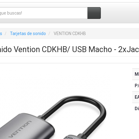
s
Tarjetas de sonido
VENTION CDKHB
onido Vention CDKHB/ USB Macho - 2xJa
M
P
E
Di