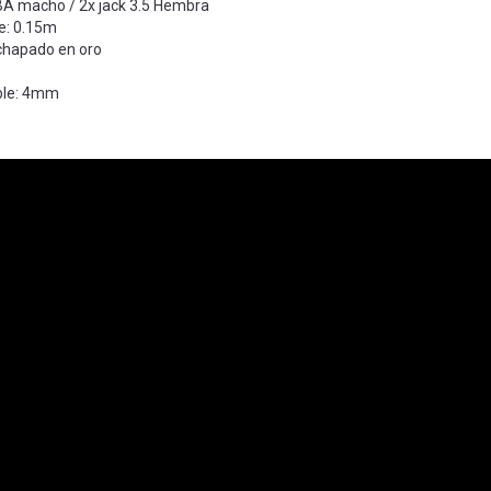
A macho / 2x jack 3.5 Hembra
le: 0.15m
chapado en oro
ble: 4mm