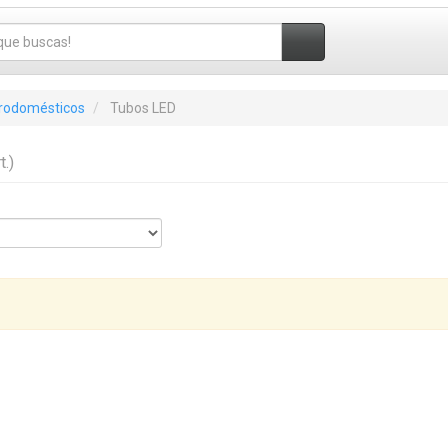
trodomésticos
Tubos LED
t.)