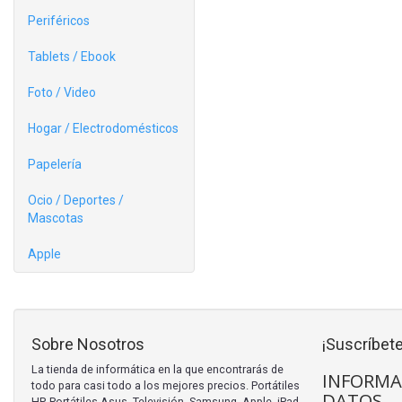
Periféricos
Tablets / Ebook
Foto / Video
Hogar / Electrodomésticos
Papelería
Ocio / Deportes /
Mascotas
Apple
Sobre Nosotros
¡Suscríbete
La tienda de informática en la que encontrarás de
INFORMA
todo para casi todo a los mejores precios. Portátiles
DATOS
HP, Portátiles Asus, Televisión, Samsung, Apple, iPad