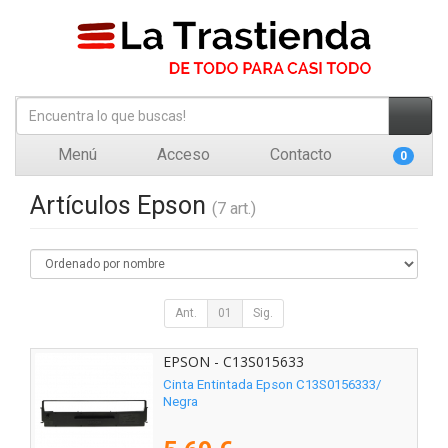
Menú
Acceso
Contacto
0
Artículos Epson
(7 art.)
Ant.
01
Sig.
EPSON - C13S015633
Cinta Entintada Epson C13S0156333/
Negra