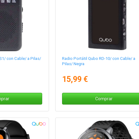
S1/ con Cable/ a Pilas/
Radio Portátil Qubo RD-10/ con Cable/ a
Pilas/ Negra
15,99 €
prar
Comprar