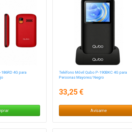
P-186RD 4G para
Teléfono Móvil Qubo P-190BKC 4G para
jo
Personas Mayores/ Negro
33,25 €
prar
Avísame