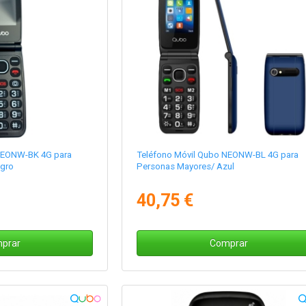
NEONW-BK 4G para
Teléfono Móvil Qubo NEONW-BL 4G para
gro
Personas Mayores/ Azul
40,75 €
prar
Comprar