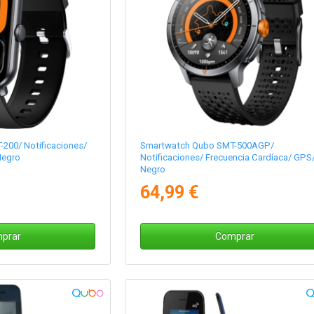
200/ Notificaciones/
Smartwatch Qubo SMT-500AGP/
Negro
Notificaciones/ Frecuencia Cardíaca/ GPS
Negro
64,99 €
prar
Comprar