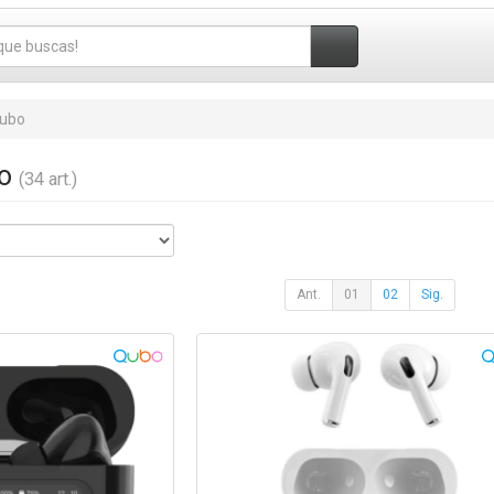
ubo
bo
(34 art.)
Ant.
01
02
Sig.