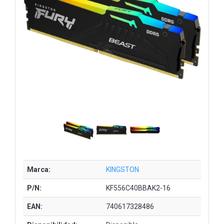
Marca:
KINGSTON
P/N:
KF556C40BBAK2-16
EAN:
740617328486