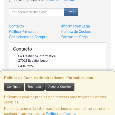
Enviar
Contacto
Información Legal
Política Privacidad
Política de Cookies
Condiciones de Compra
Formas de Pago
Contacto
La Trastienda Informática
27002
España
,
Lugo
648402255
admin@latrastiendainformatica.com
Política de Cookies de latrastiendainformatica.com
Configurar
Rechazar
Aceptar Cookies
Horario
09:00h -20:00h
Utilizamos cookies propias y de terceros para mejorar nuestros
servicios.
Puede obtener más información, o bien conocer cómo cambiar la
configuración, en nuestra
Política de Cookies
.