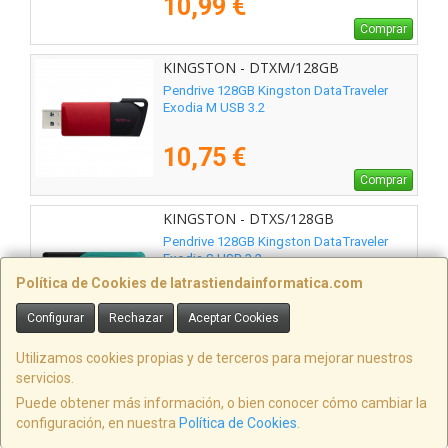
10,99 €
Comprar
KINGSTON - DTXM/128GB
Pendrive 128GB Kingston DataTraveler
Exodia M USB 3.2
10,75 €
Comprar
KINGSTON - DTXS/128GB
Pendrive 128GB Kingston DataTraveler
Exodia S USB 3.2
Política de Cookies de latrastiendainformatica.com
10,75 €
Configurar
Rechazar
Aceptar Cookies
Comprar
Utilizamos cookies propias y de terceros para mejorar nuestros
KINGSTON - DTX/128GB
servicios.
Pendrive 128GB Kingston DataTraveler
Puede obtener más información, o bien conocer cómo cambiar la
Exodia USB 3.2
configuración, en nuestra
Política de Cookies
.