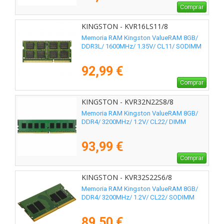
Comprar
KINGSTON - KVR16LS11/8
Memoria RAM Kingston ValueRAM 8GB/
DDR3L/ 1600MHz/ 1.35V/ CL11/ SODIMM
92,99 €
Comprar
KINGSTON - KVR32N22S8/8
Memoria RAM Kingston ValueRAM 8GB/
DDR4/ 3200MHz/ 1.2V/ CL22/ DIMM
93,99 €
Comprar
KINGSTON - KVR32S22S6/8
Memoria RAM Kingston ValueRAM 8GB/
DDR4/ 3200MHz/ 1.2V/ CL22/ SODIMM
89,50 €