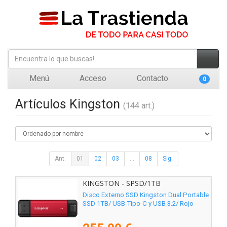
Menú
Acceso
Contacto
0
Artículos Kingston
(144 art.)
Ant.
01
02
03
...
08
Sig.
KINGSTON - SPSD/1TB
Disco Externo SSD Kingston Dual Portable
SSD 1TB/ USB Tipo-C y USB 3.2/ Rojo