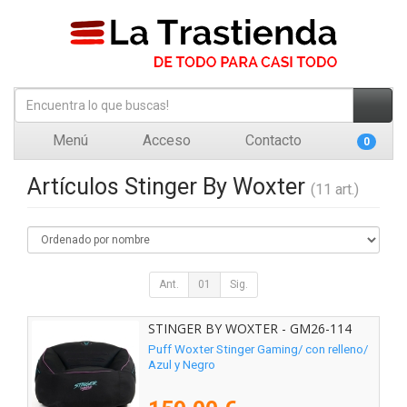
Menú
Acceso
Contacto
0
Artículos Stinger By Woxter
(11 art.)
Ant.
01
Sig.
STINGER BY WOXTER - GM26-114
Puff Woxter Stinger Gaming/ con relleno/
Azul y Negro